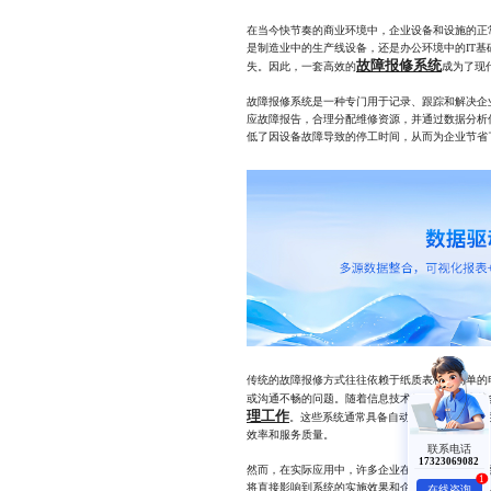
在当今快节奏的商业环境中，企业设备和设施的正
是制造业中的生产线设备，还是办公环境中的IT
故障报修系统
失。因此，一套高效的
成为了现
故障报修系统是一种专门用于记录、跟踪和解决企
应故障报告，合理分配维修资源，并通过数据分析
低了因设备故障导致的停工时间，从而为企业节省
传统的故障报修方式往往依赖于纸质表格或简单的
或沟通不畅的问题。随着信息技术的发展，越来越
理工作
。这些系统通常具备自动化派单、实时进
效率和服务质量。
联系电话
17323069082
然而，在实际应用中，许多企业在使用故障报修系
1
将直接影响到系统的实施效果和企业的整体竞争力
在线咨询