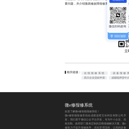
要问题，并介绍微易修故障报修系统如何帮助企业
回到顶部
立
相关链接：
在线报修系统
设备报修
四川企业贷款申请
成都抵押贷中
微e修报修系统
欢迎了解微e修智能报修系统！
微e修智能报修系统由成都蓝橙互动科技有限公司开
发，我们基于微信公众平台开发，专为中小企业、高
校后勤、政府部门量身定制的后勤报修解决方案。微e
修致力于提升报修效率，优化管理流程，让您的设备