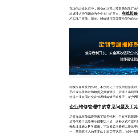
在现代企业运营中，设备的正常运转是确保生产效
在线报修
地处理这些问题成为企业关注的重点。
术实现了报修、派单、维修进度跟踪等功能的自动
在线报修系统的出现，不仅简化了传统的报修流程
手机或电脑随时随地提交报修请求，管理人员则可
使得企业在面对突发状况时能够迅速反应，减少因
企业维修管理中的常见问题及工
尽管在线报修系统带来了诸多便利，但在实际应用
通常依赖于纸质表单或电话沟通，这种方式不仅耗
分配往往缺乏科学依据，导致资源浪费和工作效率
一，某些技术人员常常处于超负荷状态，而另一些