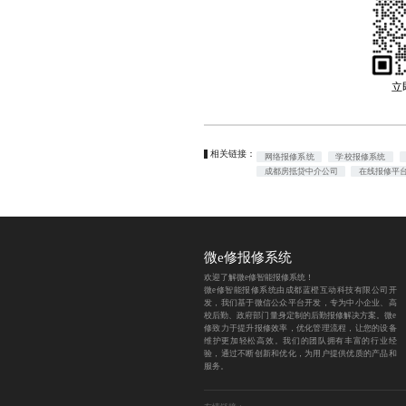
立
相关链接：
网络报修系统
学校报修系统
成都房抵贷中介公司
在线报修平
微e修报修系统
欢迎了解微e修智能报修系统！
微e修智能报修系统由成都蓝橙互动科技有限公司开
发，我们基于微信公众平台开发，专为中小企业、高
校后勤、政府部门量身定制的后勤报修解决方案。微e
修致力于提升报修效率，优化管理流程，让您的设备
维护更加轻松高效。我们的团队拥有丰富的行业经
验，通过不断创新和优化，为用户提供优质的产品和
服务。