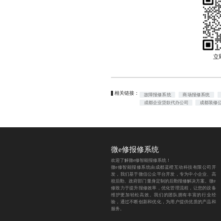
立
相关链接：
故障报修系统
商场报修系统
成都企业贷款代办公司
成都装修
微e修报修系统
欢迎了解微e修智能报修系统！
微e修智能报修系统由成都蓝橙互动科技有限公司开
发，我们基于微信公众平台开发，专为中小企业、高
校后勤、政府部门量身定制的后勤报修解决方案。微e
修致力于提升报修效率，优化管理流程，让您的设备
维护更加轻松高效。我们的团队拥有丰富的行业经
验，通过不断创新和优化，为用户提供优质的产品和
服务。