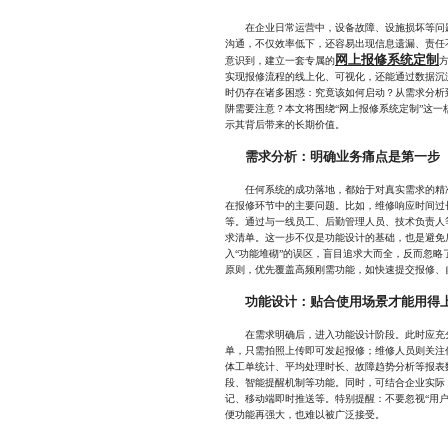
在企业日常运营中，设备故障、设施损坏等问题
沟通，不仅效率低下，还容易出现信息遗漏、责任
网上报修系统定制
意识到，建立一套专属的
实现报修流程的线上化、可视化，还能通过数据沉
时仍存在诸多困惑：究竟该如何启动？从需求分析
阱需要注意？本文将围绕“网上报修系统定制”这
示其背后带来的长期价值。
需求分析：明确业务痛点是第一步
任何系统的成功落地，都始于对真实需求的精准
在报修环节中的主要问题。比如，维修响应时间过
等。通过与一线员工、后勤管理人员、技术负责人
求清单。这一步不仅是功能设计的基础，也是避免
入“功能堆砌”的误区，盲目追求大而全，反而忽略
原则，优先覆盖高频刚需功能，如快速提交报修、
功能设计：贴合使用场景才能用得
在需求明确后，进入功能设计阶段。此时应充分
单，只需拍照上传即可发起报修；维修人员则关注
体工单统计、平均处理时长、故障趋势分析等报表
段、智能提醒机制等功能。同时，可结合企业实际
记、移动端即时推送等。特别提醒：不要忽视“用
便功能再强大，也难以被广泛接受。