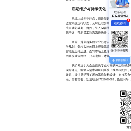
后期维护与持续优化
联系电话
17323069082
系统上线并非终点，而是新起点。真正的价值体
1
监控系统运行状态，及时处理异常。同时，根据用
在线咨询
或自动化规则。例如，引入AI辅助分类、预测性
织培训，帮助员工熟悉系统操作，减少因误操作导
当前，越来越多的企业已意识到，仅靠“临时应
学规划、分步实施的网上报修系统定制，不仅能显
智能化运维迈进。面对市场上鱼龙混杂的解决方案
的系统建设路径。只有这样，才能让数字化工具真
回到顶部
我们专注于为企业提供专业可靠的网上报修系统
实际痛点，能够从需求调研到系统上线全程把控，
兼容，提供灵活可扩展的系统架构设计，支持私有
系。如有需要，欢迎联系17323069082，微信
立