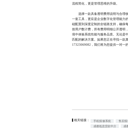
流程简化，更是管理思维的升级。
选择一款具备透明费用说明与合理收费
一套工具，更应是企业数字化管理能力
础配置到深度定制的全链路支持，确保
按用户数计费，所有费用明细公开透明，
境中体验系统性能与服务品质。无论是
匹配的解决方案。如果您正在寻找一款
17323069082，我们将为您提供一对
相关链接：
手机报修系统
售后报
成都低息贷款中介
成