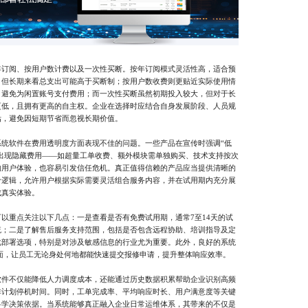
阅、按用户数计费以及一次性买断。按年订阅模式灵活性高，适合预
，但长期来看总支出可能高于买断制；按用户数收费则更贴近实际使用情
，避免为闲置账号支付费用；而一次性买断虽然初期投入较大，但对于长
更低，且拥有更高的自主权。企业在选择时应结合自身发展阶段、人员规
估，避免因短期节省而忽视长期价值。
软件在费用透明度方面表现不佳的问题。一些产品在宣传时强调“低
繁出现隐藏费用——如超量工单收费、额外模块需单独购买、技术支持按次
响用户体验，也容易引发信任危机。真正值得信赖的产品应当提供清晰的
价逻辑，允许用户根据实际需要灵活组合服务内容，并在试用期内充分展
成真实体验。
重点关注以下几点：一是查看是否有免费试用期，通常7至14天的试
流；二是了解售后服务支持范围，包括是否包含远程协助、培训指导及定
化部署选项，特别是对涉及敏感信息的行业尤为重要。此外，良好的系统
面，让员工无论身处何地都能快速提交报修申请，提升整体响应效率。
不仅能降低人力调度成本，还能通过历史数据积累帮助企业识别高频
非计划停机时间。同时，工单完成率、平均响应时长、用户满意度等关键
科学决策依据。当系统能够真正融入企业日常运维体系，其带来的不仅是