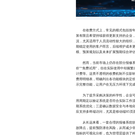
在收费方式上，常见的模式包括按年订
算有限且希望持续获得更新支持的企业
况，尤其适用于人员流动性较大的组织
期稳定使用的客户而言，后续维护成本
模、预算规划以及未来扩展预期综合评
然而，当前市场上仍存在部分报修系统
价”“免费试用”，但在实际使用中却频
计费等。这类不透明的收费机制不仅影
费用明细表，明确列出各功能模块的定
示完整功能，让用户在无压力环境下完
为了提升采购决策的科学性，企业可以
用周期足以验证系统是否符合实际工作
期系统优化；三是确认数据安全与本地
应支持多终端访问，尤其是移动端H5页
从长远来看，一套合理的报修系统软件
故障点，提前预防潜在风险，从而减少
指标的可视化分析，也为管理层提供了