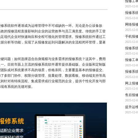
报修工
2025-12-0
报修系
2025-12-0
网络报
系统软件逐渐成为运维管理中不可或缺的一环。无论是办公设备故
2025-12-0
高效的报修流程直接影响到企业的运营效率与员工满意度。传统的手工登
手机报
满足现代企业对快速响应和全程可视化的管理需求。报修系统软件通过工
2025-12-0
数据分析等功能，实现了从报修发起到问题解决的全流程闭环管理，显著
报修系
2025-12-0
问题：如何选择适合自身规模与业务需求的报修系统？这其中，费用
报修工
之一。目前市面上主流的报修系统软件通常提供基础版、企业版和定制版
2025-12-0
型团队或对系统要求不高的场景，价格亲民，主要覆盖基本的报修提交、
报修系
加了多部门协作、权限分级管理、批量处理、数据看板、移动端支持等高
2025-12-0
版则针对有特殊流程、集成需求或行业规范的企业，提供个性化开发与部
网上报
与现有系统的无缝对接。
2025-12-0
售后报
2025-12-0
提升运
2025-12-0