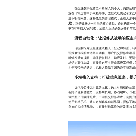
在企业数字化转型不断深入的今天，内部运维管
业在日常运营中仍依赖邮件、微信或纸质记录来处
度不明等问题。这种低效的管理模式，正在无形中
发
，正是破解这一困局的核心路径。通过构建一个
事”到“事找人”的转变，还能为后续的数据分析与
流程自动化：让报修从被动响应走
传统的报修流程往往依赖人工登记和转派，耗时
现报修流程的全链路自动化。用户提交报修申请后
时触发通知提醒，确保责任到人、响应及时。更进
标记为高优先级，直接推送至主管或高级工程师，
为干预带来的延迟，也极大降低了因沟通不畅造成
多端接入支持：打破信息孤岛，提
现代办公环境日益多元化，员工可能在办公室、
备跨平台兼容能力，支持网页端、移动端H5、小
速拍照上传故障照片、一键提交报修请求，是提升
使用安卓手机，通过定制化移动端界面，报修平均耗
良好的多端适配能力，直接影响系统的普及率与实