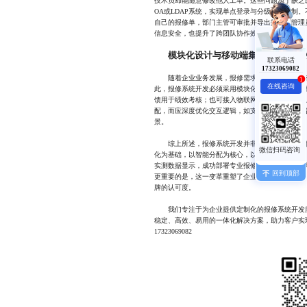
技术员却能随意修改他人工单。这些问题源于缺乏
OA或LDAP系统，实现单点登录与分级权限控制
自己的报修单，部门主管可审批并导出报表，管理
信息安全，也提升了跨团队协作效率。
模块化设计与移动端集成：灵活应
联系电话
17323069082
随着企业业务发展，报修需求也会随之演进。有
1
在线咨询
此，报修系统开发必须采用模块化架构，支持功能
馈用于绩效考核；也可接入物联网设备，实现自动
配，而应深度优化交互逻辑，如支持离线提交、语
景。
综上所述，报修系统开发并非简单的信息化替代
化为基础，以智能分配为核心，以数据洞察为延伸，
实测数据显示，成功部署专业报修系统的组织，平
回到顶部
更重要的是，这一变革重塑了企业内部的服务文化
牌的认可度。
我们专注于为企业提供定制化的报修系统开发服
稳定、高效、易用的一体化解决方案，助力客户实
17323069082