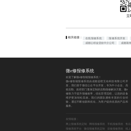
立
相关链接：
在线报修系统
报修系统开发
成都公积金贷款中介公司
成都装
微e修报修系统
欢迎了解微e修智能报修系统！
微e修智能报修系统由成都蓝橙互动科技有限公司开
发，我们基于微信公众平台开发，专为中小企业、高
校后勤、政府部门量身定制的后勤报修解决方案。微e
修致力于提升报修效率，优化管理流程，让您的设备
维护更加轻松高效。我们的团队拥有丰富的行业经
验，通过不断创新和优化，为用户提供优质的产品和
服务。
友情链接：
网上报修系统定制
网络报修系统
手机报修系统
售后
报修系统平台
微信报修系统定制
设备报修系统
线上