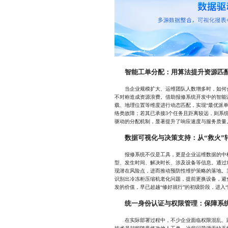
智能工单分配：用算法提升资源匹
当企业规模扩大、运维团队人数增多时，如何合
不对称造成资源浪费。借助报修系统开发中的智能
载、地理位置等维度进行动态匹配，实现“最优派
络类故障；若其已承接3个任务且距离较远，则系
驱动的分配机制，显著提升了响应速度与服务质量
数据可视化与决策支持：从“救火”转
报修系统不仅是工具，更是企业运维数据的中枢
型、发生时间、解决时长、涉及设备等信息。通过
现潜在风险点，进而推动预防性维护策略的落地。
识别出冷冻柜压缩机老化问题，提前更换设备，避
发的价值，早已超越“修好就行”的初级阶段，进入
统一身份认证与权限管理：保障系
在实际部署过程中，不少企业面临权限混乱、跨