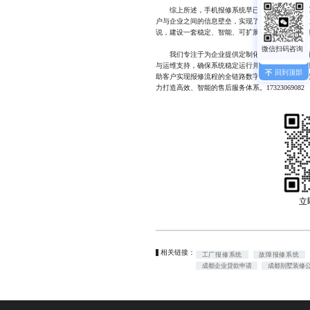
综上所述，手机报修系统早已不只是一个技术工
户与企业之间的信息壁垒，实现了从“被动响应”到
说，建设一套稳定、智能、可扩展的报修系统，是
我们专注于为企业提供定制化的手机报修系统解
与运维支持，确保系统稳定运行并持续迭代。团队
回到顶部
助客户实现报修流程的全链路数字化。无论是中小
力打造高效、智能的售后服务体系。17323069082
立
相关链接：
工厂报修系统
故障报修系统
成都企业贷款申请
成都别墅装修