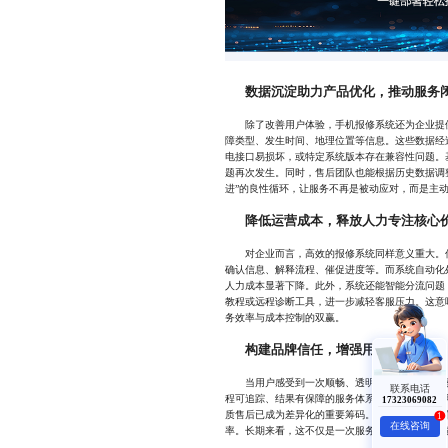
数据沉淀助力产品优化，推动服务
除了改善用户体验，手机报修系统还为企业提供
障类型、发生时间、地理位置等信息。这些数据经
电接口易损坏，或特定系统版本存在兼容性问题。
题再次发生。同时，售后团队也能根据历史数据调
进”的良性循环，让服务不再是被动应对，而是主
降低运营成本，释放人力专注核心
对企业而言，高效的报修系统同样意义重大。传
确认信息、解释流程、催促进度等。而系统自动化
人力成本显著下降。此外，系统还能智能分流问题
教程或远程诊断工具，进一步减轻客服压力。这意
务效率与成本控制的双赢。
构建品牌信任，增强用户忠诚度
当用户感受到一次顺畅、透明、快速的维修体验
联系电话
程可追踪、结果有保障的服务体系，无形中增强了
17323069082
质售后已成为差异化的重要筹码。那些拥有成熟报
1
在线咨询
率。长期来看，这不仅是一次服务升级，更是品牌