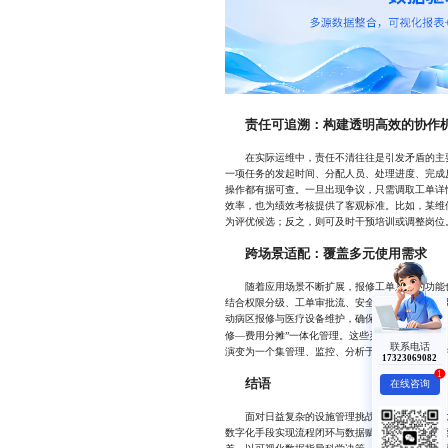
责任可追溯：构建透明高效的协作
在实际运维中，责任不清往往是引发矛盾的主要
一项任务的发起时间、分配人员、处理进度、完成
操作都有据可查。一旦出现争议，只需调取工单详
效率，也为绩效考核提供了客观标准。比如，某维
为评优候选；反之，则可及时干预培训或调整岗位
跨场景适配：覆盖多元使用需求
随着应用场景不断扩展，报修工单系统的功能也
结合权限分级、工单审批流、安全巡检模块等，满
动病区报修与医疗设备维护，确保不影响诊疗秩序
修—费用分摊”一体化管理。这些灵活配置的能力
联系电话
演变为一个集管理、监控、分析于一体的智能运维
17323069082
1
结语
在线咨询
面对日益复杂的设施管理挑战，依赖经验与人力
数字化手段实现流程闭环与数据赋能。报修工单系