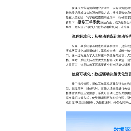
在现代企业运营和物业管理中，设备设施的稳定
赖纸质记录或口头沟通的报修方式，常常导致信息
是在大型园区、写字楼或连锁商业体中，报修需求
报修工单系统
背景下，
应运而生，成为提升运
局面，更实现了“事找人”的主动响应机制，让维修
流程标准化：从被动响应到主动管
报修工单系统最基础也最重要的作用，是实现报
序或网页提交故障报修时，系统会自动生成唯一编
门。这一过程避免了人工转接中的遗漏与延误，尤
档。同时，系统支持设置优先级标签（如紧急、普
人员而言，这意味着不再需要逐个打电话确认进展
信息可视化：数据驱动决策优化资
除了流程管理，报修工单系统还具备强大的数据
型、故障频率、维修耗时、责任人绩效等进行分析
栋楼空调系统反复报修，系统可自动汇总相关数据
据支撑的决策方式，使资源调配更加科学合理，避
成月度/季度运维报告，为预算编制、外包合同评