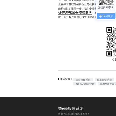
差，以可视化数据指导科学决策，以全程留痕强化
正在寻求管理升级的企业与机构而言，引入一套成
组织韧性的重要一步。我们专注于为企业和物业提
计开发部署全流程服务
，基于多年行业经验
回到顶部
密，助力客户实现运维管理智能化升级，173230690
立
相关链接：
医院报修系统
线上报修系统
四川低息贷款中介
成都全屋整装
微e修报修系统
欢迎了解微e修智能报修系统！