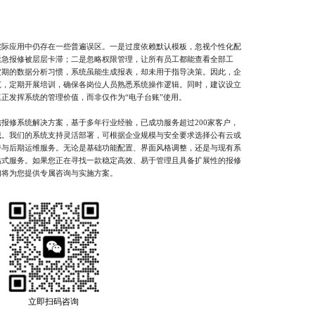
应用中仍存在一些普遍误区。一是过度依赖默认模板，忽视个性化配
紧急报修被层层卡滞；二是忽略权限管理，让所有员工都能查看全部工
定期的数据分析习惯，系统虽能生成报表，却未用于指导决策。因此，企
范，定期开展培训，确保各岗位人员熟悉系统操作逻辑。同时，建议设立
正发挥系统的管理价值，而非仅作为“电子台账”使用。
修系统解决方案，基于多年行业经验，已成功服务超过200家客户，
域。我们的系统支持灵活部署，可根据企业规模与安全要求选择公有云或
持与后期运维服务。无论是基础功能配置、界面风格调整，还是与现有系
站式服务。如果您正在寻找一款稳定高效、易于管理且具备扩展性的报修
，我们将为您提供专属咨询与实施方案。
立即扫码咨询