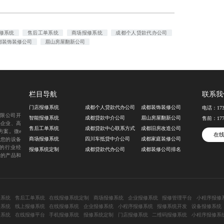
修系统
售后工单系统
商场报修系统
成都个人贷款代办公司
都装饰装修公司
眉山房屋翻新公司
栏目导航
联系我
门店报修系统
成都个人贷款代办公司
成都装饰装修公司
电话：
17
有限公司开
智能报修系统
成都贷款中介公司
眉山房屋翻新公司
售前：
17
小企业、高
售后工单系统
成都贷款中心联系方式
成都旧房改造公司
方案。微e
在
商场报修系统
四川车抵贷中介公司
成都家庭装修公司
让您的设备
的行业经
报修系统定制
成都贷款代办公司
成都装修公司排名
质的产品和
修系统
售后工单系统
在线报修系统定制
商场报修系统
企业报修系统
报修管理平台
小程序报修
修系统
线上报修系统
在线报修系统
企业报修系统
小程序报修系统
报修系统开发
设备报修系统
修系统
在线报修平台
手机报修系统
报修系统定制
门店报修系统
二维码报修系统
小程序报修系