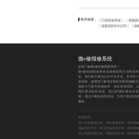
相关链接：
门店报修系统
智能报
成都贷款中介公司
成
微e修报修系统
欢迎了解微e修智能报修系统！
微e修智能报修系统由成都蓝橙互动科技
发，我们基于微信公众平台开发，专为中
校后勤、政府部门量身定制的后勤报修解决
修致力于提升报修效率，优化管理流程，
维护更加轻松高效。我们的团队拥有丰富
验，通过不断创新和优化，为用户提供优
服务。
友情链接：
网上报修系统定制
网络报修系统
手机报
报修系统平台
微信报修系统定制
设备报
网上报修系统定制
报修系统定制
微信报