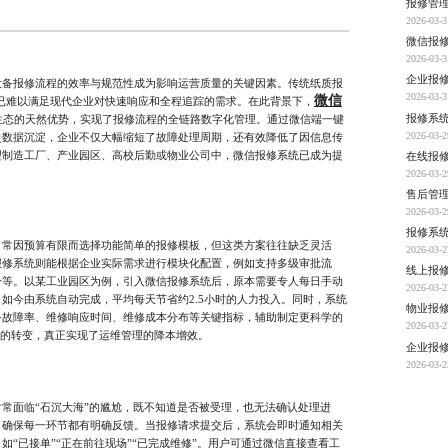
报修管
2026-03-3
微信报
2026-03-3
企业报
报修流程的效率与规范性成为影响运营质量的关键因素。传统纸质报
2026-03-3
微信
方式已难以满足现代企业对快速响应和全程追踪的需求。在此背景下，
报修系
生态的天然优势，实现了报修流程的全链路数字化管理。通过微信端一键
2026-03-2
史数据沉淀，企业不仅大幅缩短了故障处理周期，还有效降低了因信息传
型制造工厂、产业园区、高校后勤或物业公司中，微信报修系统已成为提
在线报
2026-03-2
售后管
2026-03-2
报修系
因预算有限而选择功能简单的报修模板，但这类方案往往缺乏灵活
2026-03-2
报修系统则能根据企业实际需求进行模块化配置，例如支持多级审批流
线上报
分等。以某工业园区为例，引入微信报修系统后，原本需要专人每日手动
2026-03-2
如今由系统自动完成，平均每天节省约2.5小时的人力投入。同时，系统
物业报
备故障率、维修响应时间、维修成本分布等关键指标，辅助制定更科学的
2026-03-2
事”的转变，真正实现了运维管理的降本增效。
企业报
2026-03-2
面临“石沉大海”的尴尬，既不知道是否被受理，也无法确认处理进
，确保每一环节都有明确反馈。当报修请求提交后，系统会即时通知相关
“已接单”“正在前往现场”“已完成维修”。用户可通过微信直接查看工