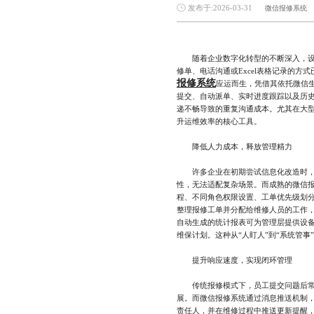
发布于:2026-03-31
微信报修系统
随着企业数字化转型的不断深入，设备
修单、电话沟通或Excel表格记录的
报修系统
应运而生，凭借其依托微信
提交、自动派单、实时进度跟踪以及历
递不畅导致的重复沟通成本。尤其在大
升运维效率的核心工具。
降低人力成本，释放管理精力
许多企业在初期尝试信息化改造时，常
性，无法适配复杂场景。而成熟的微信
程、不同角色权限设置、工单优先级划
整理报修工单并分配给维修人员的工作，
自动生成的统计报表可为管理层提供设
维保计划。这种从“人盯人”到“系统管
提升响应速度，实现闭环管理
传统报修模式下，员工提交问题后常常
展。而微信报修系统通过消息推送机制
责任人，并在维修过程中推送更新提醒，如