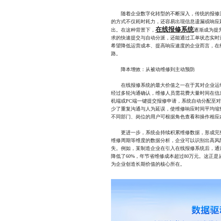
随着企业数字化转型的不断深入，传统的报修流
的方式不仅耗时耗力，还容易出现信息遗漏或响应
在线报修系统
出。在这种背景下，
逐渐成为提
求的快速提交与自动分派，还能通过工单状态实时
希望降低运营成本、提高响应速度的企业而言，在
路。
降本增效：从被动维修到主动预防
在线报修系统的最大价值之一在于其对企业运维
经过多轮沟通确认，维修人员需花费大量时间在信
机端或PC端一键提交报修申请，系统自动分配至
少了重复沟通与人为延误，使维修响应时间平均缩
不同部门、岗位的用户可根据角色查看和操作相应
更进一步，系统会持续积累维修数据，形成完整
维修周期等维度的数据分析，企业可以识别出高风
失。例如，某制造企业在引入在线报修系统后，通
降低了60%，年节省维修成本超过80万元。这正是
为企业创造长期价值的核心所在。