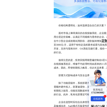
价格结构透明化：如何选择适合自己的方案？
面对市场上琳琅满目的在线报修系统，企业最关
用分层定价策略，以满足不同规模与需求的企业。基
定
合中小型企业或初期试用阶段；进阶版则增加
至3000元/月，适用于有特定流程要求或需与其
开发，支持与现有ERP、OA系统无缝打通，报价一
的行业。
值得注意的是，投资回报周期普遍控制在6至12
在线报修系统后，维修平均处理时间由原来的3.5
成本。因此，即便初期投入略高，但从长远来看，
部署方式影响成本与安全边界
除了功能层级外，系统部署方式也直接影响整体支
需额外硬件投入，部署速度快，灵活性强，特别适
联系电话
初期投入较高，但能实现数据本地存储、权限完全
17323069082
的行业。此外，私有化部署还可根据企业内部流程
1
在线咨询
企业在选型时应结合自身管理复杂度、团队技术
及敏感信息，SaaS模式无疑是性价比之选；若重