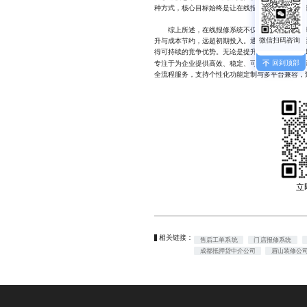
种方式，核心目标始终是让在线报修系统真正融入
综上所述，在线报修系统不仅是技术升级的体现
升与成本节约，远超初期投入。通过合理规划预算
得可持续的竞争优势。无论是提升员工满意度，还
回到顶部
专注于为企业提供高效、稳定、可扩展的在线报修
全流程服务，支持个性化功能定制与多平台兼容，致力
立
相关链接：
售后工单系统
门店报修系统
成都抵押贷中介公司
眉山装修公