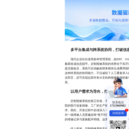
多平台集成与跨系统协同，打破信
现代企业往往使用多种管理系统，如ERP、OA
极易造成信息脱节。定制报修系统的优势在于其开
提交验收后，系统可自动触发财务模块生成费用报
这种跨系统的协同能力，不仅减轻了人工重复录入
业而言，还可实现总部对各分支机构报修数据的集
策。
以用户需求为导向，打造专属解决
定制报修系统的真正价值，不在于功能堆砌，而
联系电话
院的医疗设备报修、工厂的生产线停机申报，还是
17323069082
求。因此，开发过程中必须深入一线调研，收集一
1
在线咨询
对一线维修人员普遍反映“查不到历史记录”的问题
的维修记录与更换配件明细。这类细节优化虽小，
综上所述，定制报修系统不仅是技术工具的升级