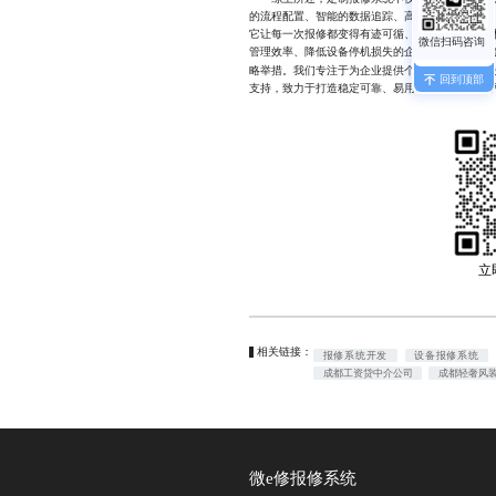
的流程配置、智能的数据追踪、高效的跨系统协同
它让每一次报修都变得有迹可循、有据可依，真正
管理效率、降低设备停机损失的企业来说，选择一
略举措。我们专注于为企业提供个性化报修系统解
回到顶部
支持，致力于打造稳定可靠、易用高效的报修管理平台，1
立
相关链接：
报修系统开发
设备报修系统
成都工资贷中介公司
成都轻奢风
微e修报修系统