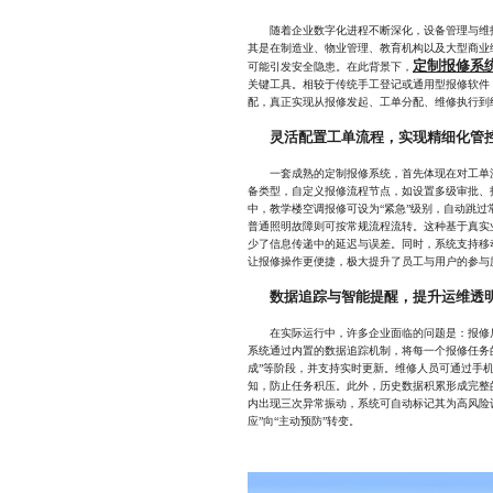
随着企业数字化进程不断深化，设备管理与维护
其是在制造业、物业管理、教育机构以及大型商业
定制报修系
可能引发安全隐患。在此背景下，
关键工具。相较于传统手工登记或通用型报修软件
配，真正实现从报修发起、工单分配、维修执行到
灵活配置工单流程，实现精细化管
一套成熟的定制报修系统，首先体现在对工单流
备类型，自定义报修流程节点，如设置多级审批、
中，教学楼空调报修可设为“紧急”级别，自动跳
普通照明故障则可按常规流程流转。这种基于真实
少了信息传递中的延迟与误差。同时，系统支持移
让报修操作更便捷，极大提升了员工与用户的参与
数据追踪与智能提醒，提升运维透
在实际运行中，许多企业面临的问题是：报修后
系统通过内置的数据追踪机制，将每一个报修任务的状
成”等阶段，并支持实时更新。维修人员可通过手
知，防止任务积压。此外，历史数据积累形成完整
内出现三次异常振动，系统可自动标记其为高风险
应”向“主动预防”转变。